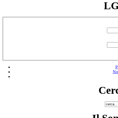
LG
P
No
Cerc