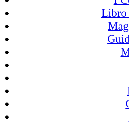
Libro
Mage
Guid
M