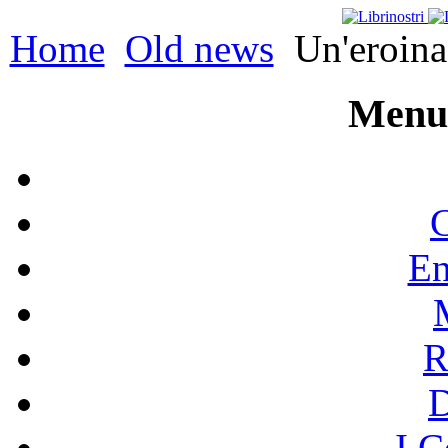
Home
Old news
Un'eroina 
Menu 
C
En
R
I C