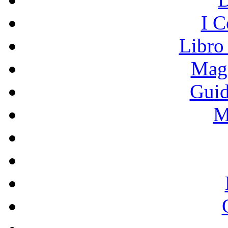
I C
Libro
Mage
Guid
M