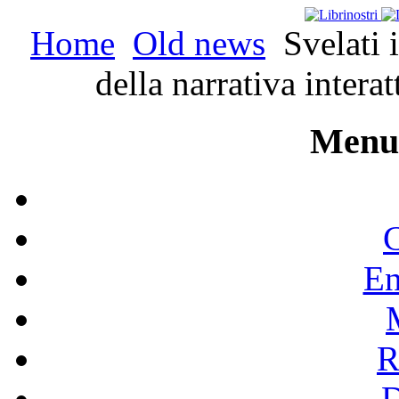
Home
Old news
Svelati 
della narrativa inte
Menu 
C
En
R