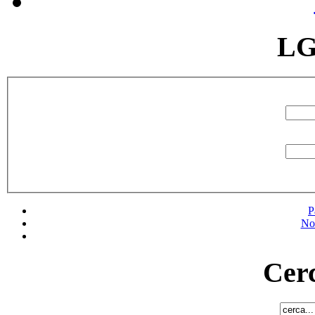
LG
P
No
Cerc