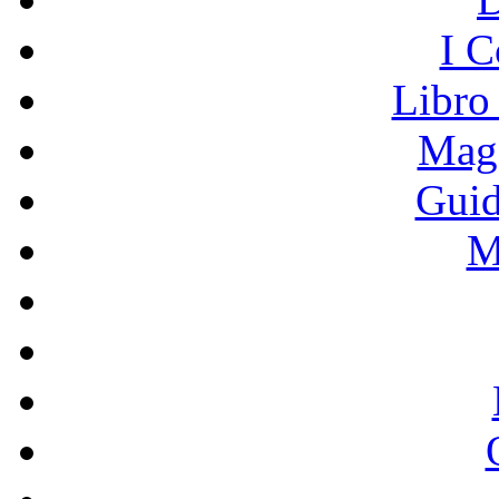
I C
Libro
Mage
Guid
M