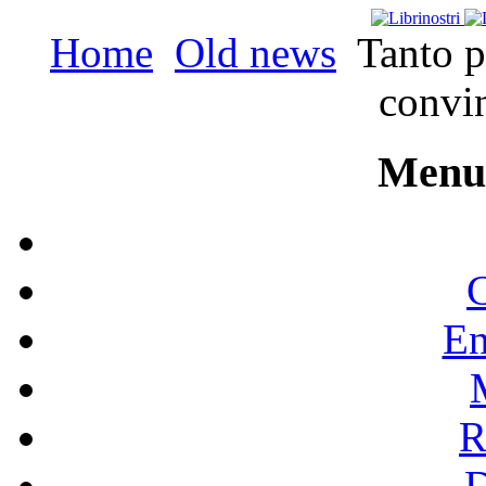
Home
Old news
Tanto p
convin
Menu 
C
En
R