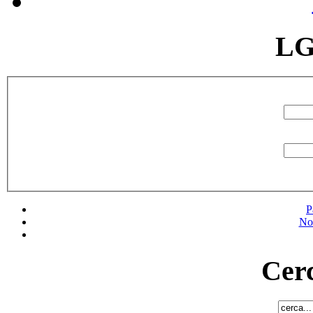
LG
P
No
Cerc