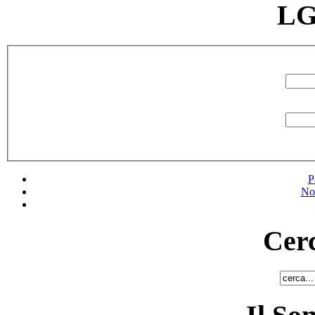
LG
P
No
Cerc