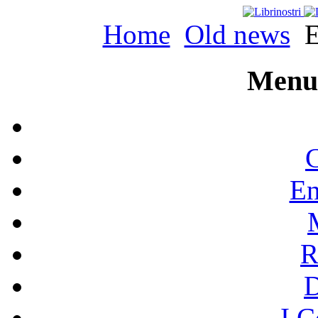
Home
Old news
E
Menu 
C
En
R
I C