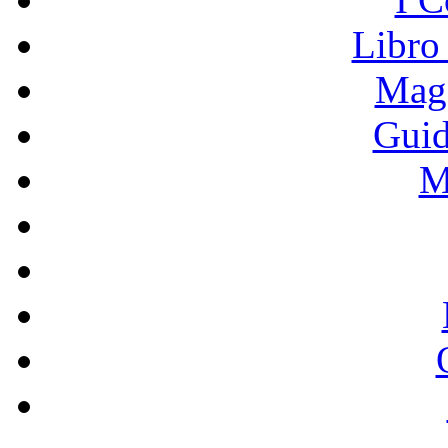
Libro
Mage
Guid
M