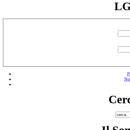
LG
P
No
Cerc