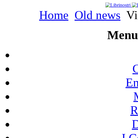
Home
Old news
Vi
Menu 
C
En
R
I C