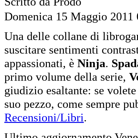
Scritto da Prodo
Domenica 15 Maggio 2011 
Una delle collane di libroga
suscitare sentimenti contras
appassionati, è
Ninja
.
Spada
primo volume della serie,
V
giudizio esaltante: se volete
suo pezzo, come sempre pub
Recensioni/Libri
.
Ultimo aggiornamento Vene