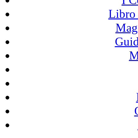
Libro
Mage
Guid
M