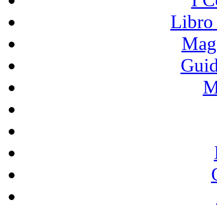
Libro
Mage
Guid
M