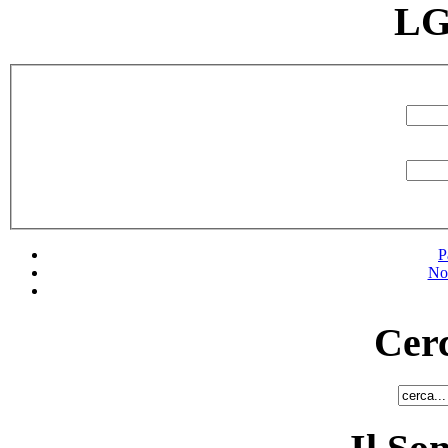
LG
P
No
Cerc