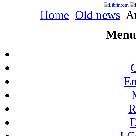
Home
Old news
Ar
Menu 
C
En
R
I C