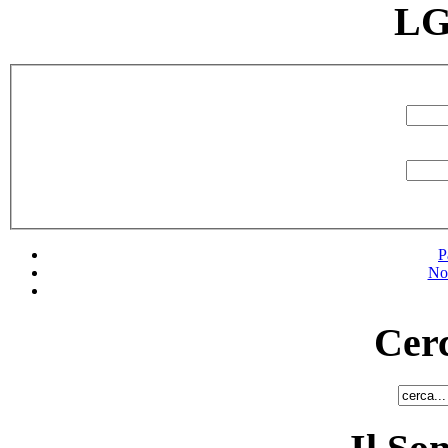
LG
P
No
Cerc