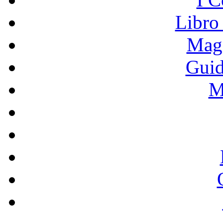
Libro
Mage
Guid
M