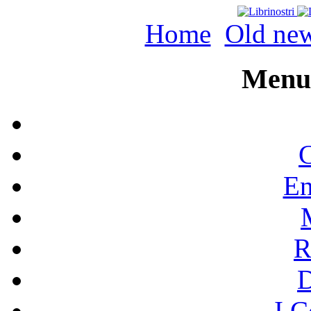
Home
Old ne
Menu 
C
En
R
I C