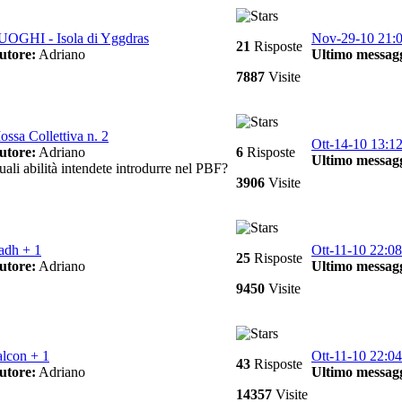
UOGHI - Isola di Yggdras
Nov-29-10 21:
21
Risposte
utore:
Adriano
Ultimo messagg
7887
Visite
ssa Collettiva n. 2
Ott-14-10 13:1
utore:
Adriano
6
Risposte
Ultimo messagg
ali abilità intendete introdurre nel PBF?
3906
Visite
adh + 1
Ott-11-10 22:08
25
Risposte
utore:
Adriano
Ultimo messagg
9450
Visite
alcon + 1
Ott-11-10 22:04
43
Risposte
utore:
Adriano
Ultimo messagg
14357
Visite