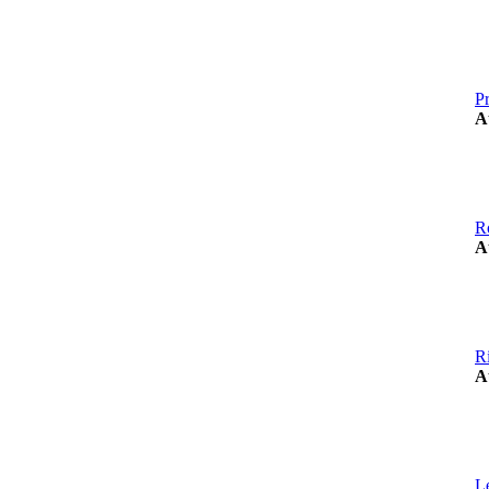
Pr
A
R
A
R
A
L