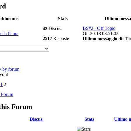
rd
ubforums
Stats
Ultimo messa
BS#2 - Off Topic
42
Discus.
ella Paura
Ott-20-18 08:51:02
2517
Risposte
Ultimo messaggio di:
Tit
y by forum
word
1
2
i Forum
 this Forum
Discus.
Stats
Ultimo 