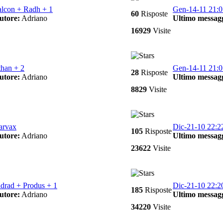
alcon + Radh + 1
Gen-14-11 21:0
60
Risposte
utore:
Adriano
Ultimo messagg
16929
Visite
than + 2
Gen-14-11 21:0
28
Risposte
utore:
Adriano
Ultimo messagg
8829
Visite
arvax
Dic-21-10 22:2
105
Risposte
utore:
Adriano
Ultimo messagg
23622
Visite
ldrad + Produs + 1
Dic-21-10 22:2
185
Risposte
utore:
Adriano
Ultimo messagg
34220
Visite