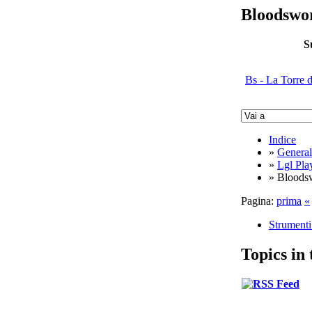
Bloodswo
S
Bs - La Torre d
Indice
»
General
»
Lgl Pla
» Bloods
Pagina:
prima
«
Strument
Topics in