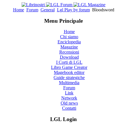
Home
Forum
General
Lgl Play by forum
Bloodsword
Menu Principale
Home
Chi siamo
Enciclopedia
Magazine
Recensioni
Download
I Corti di LGL
Libro Game Creator
Magebook editor
Guide strategiche
Multimedia
Forum
Link
Network
Old news
Contatti
LGL Login