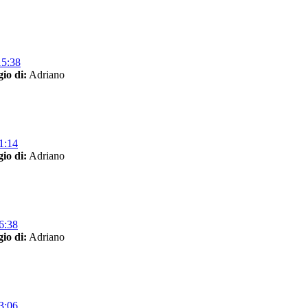
15:38
io di:
Adriano
1:14
io di:
Adriano
6:38
io di:
Adriano
3:06