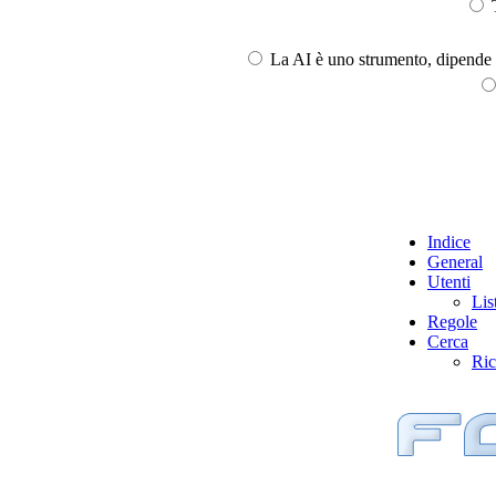
T
La AI è uno strumento, dipende l
Indice
General
Utenti
Lis
Regole
Cerca
Ric