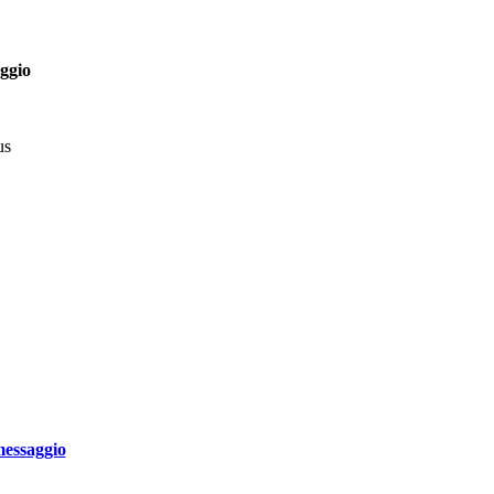
ggio
us
messaggio