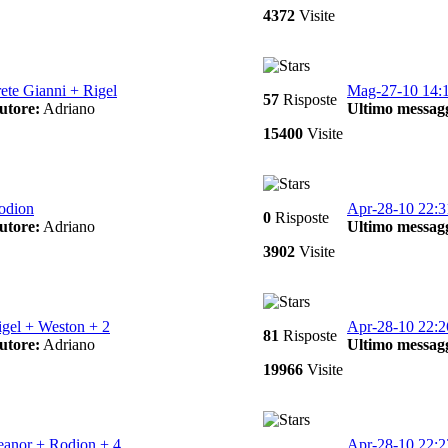
4372
Visite
ete Gianni + Rigel
Mag-27-10 14:
57
Risposte
utore:
Adriano
Ultimo messagg
15400
Visite
odion
Apr-28-10 22:3
0
Risposte
utore:
Adriano
Ultimo messagg
3902
Visite
igel + Weston + 2
Apr-28-10 22:2
81
Risposte
utore:
Adriano
Ultimo messagg
19966
Visite
eanor + Rodion + 4
Apr-28-10 22:2