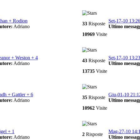
than + Rodion
Set-17-10 13:2
33
Risposte
utore:
Adriano
Ultimo messagg
10969
Visite
eanor + Weston + 4
Set-17-10 13:2
43
Risposte
utore:
Adriano
Ultimo messagg
13735
Visite
adh + Gattler + 6
Giu-01-10 21:1
35
Risposte
utore:
Adriano
Ultimo messagg
10962
Visite
igel + 1
Mag-27-10 14:
2
Risposte
utore:
Adriano
Ultimo messagg