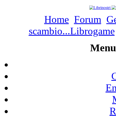
Home
Forum
Ge
scambio...Librogame
Menu 
C
En
R