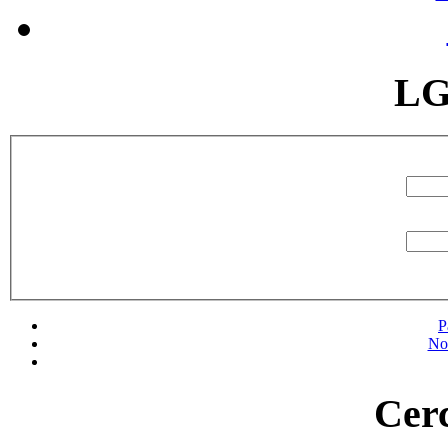
LG
P
No
Cerc