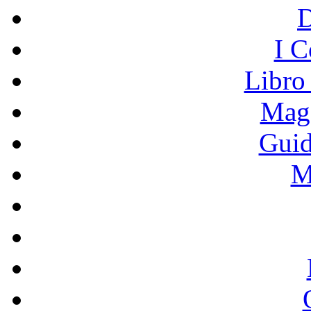
I C
Libro
Mage
Guid
M