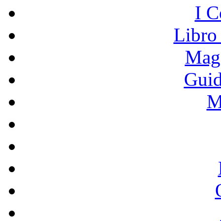
I C
Libro
Mage
Guid
M