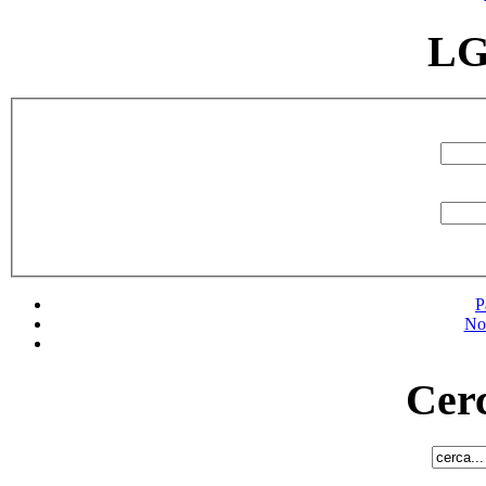
LG
P
No
Cerc