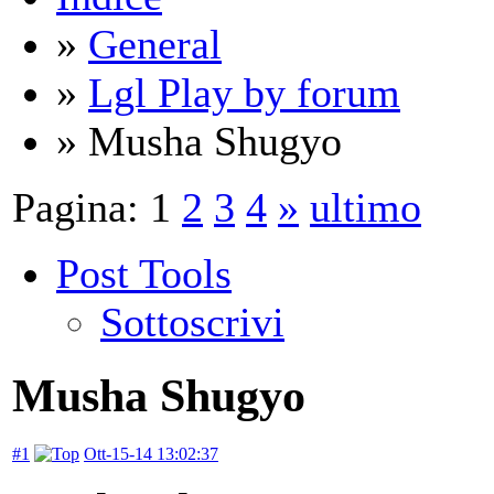
»
General
»
Lgl Play by forum
» Musha Shugyo
Pagina:
1
2
3
4
»
ultimo
Post Tools
Sottoscrivi
Musha Shugyo
#1
Ott-15-14 13:02:37