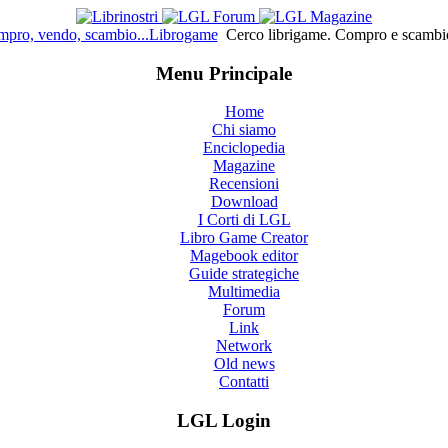
pro, vendo, scambio...Librogame
Cerco librigame. Compro e scambio
Menu Principale
Home
Chi siamo
Enciclopedia
Magazine
Recensioni
Download
I Corti di LGL
Libro Game Creator
Magebook editor
Guide strategiche
Multimedia
Forum
Link
Network
Old news
Contatti
LGL Login