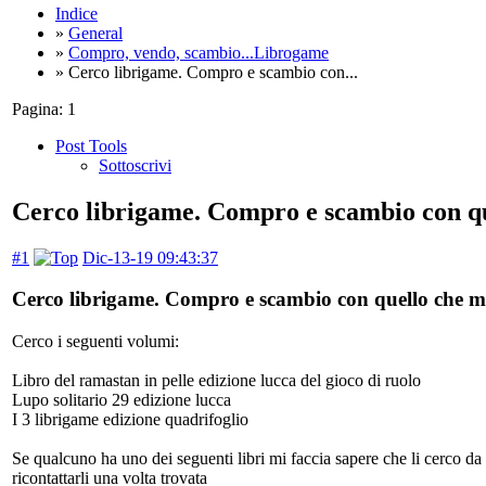
Indice
»
General
»
Compro, vendo, scambio...Librogame
» Cerco librigame. Compro e scambio con...
Pagina:
1
Post Tools
Sottoscrivi
Cerco librigame. Compro e scambio con qu
#1
Dic-13-19 09:43:37
Cerco librigame. Compro e scambio con quello che mi
Cerco i seguenti volumi:
Libro del ramastan in pelle edizione lucca del gioco di ruolo
Lupo solitario 29 edizione lucca
I 3 librigame edizione quadrifoglio
Se qualcuno ha uno dei seguenti libri mi faccia sapere che li cerco da
ricontattarli una volta trovata