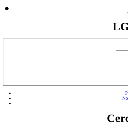
LG
P
No
Cerc