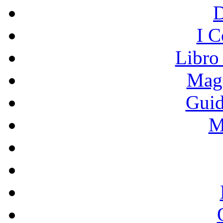
I C
Libro
Mage
Guid
M