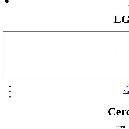
LG
P
No
Cerc