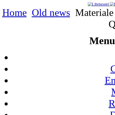
Home
Old news
Materiale 
Q
Menu 
C
En
R