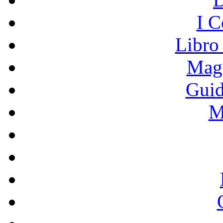
I C
Libro
Mage
Guid
M