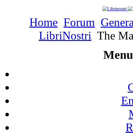
Home
Forum
Genera
LibriNostri
The Mak
Menu 
C
En
R