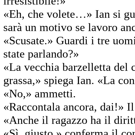
irresistibile!»
«Eh, che volete…» Ian si gua
sarà un motivo se lavoro an
«Scusate.» Guardi i tre uomi
state parlando?»
«La vecchia barzelletta del
grassa,» spiega Ian. «La co
«No,» ammetti.
«Raccontala ancora, dai!» Il
«Anche il ragazzo ha il dirit
«Sì, giusto,» conferma il co