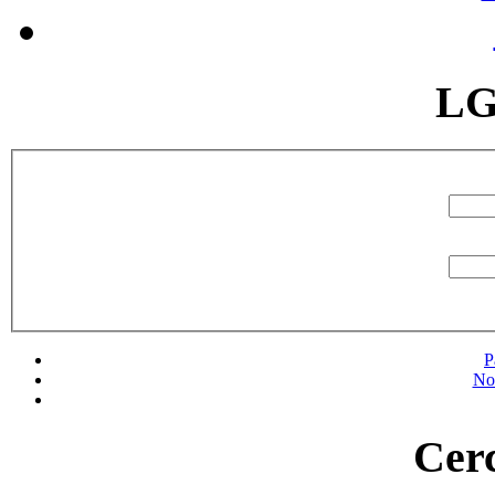
LG
P
No
Cerc