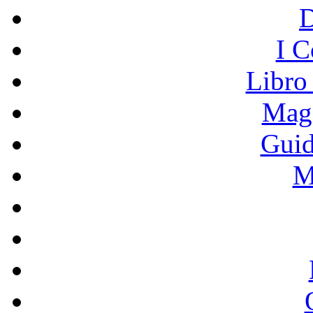
I C
Libro
Mage
Guid
M