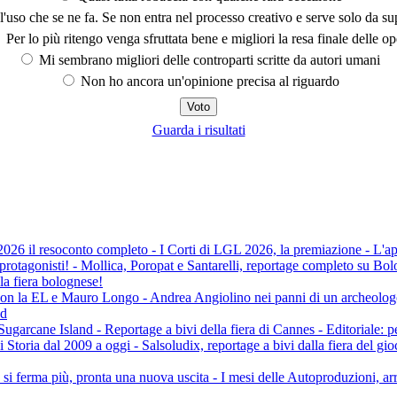
'uso che se ne fa. Se non entra nel processo creativo e serve solo da s
Per lo più ritengo venga sfruttata bene e migliori la resa finale delle op
Mi sembrano migliori delle controparti scritte da autori umani
Non ho ancora un'opinione precisa al riguardo
Guarda i risultati
l resoconto completo - I Corti di LGL 2026, la premiazione - L'appe
tagonisti! - Mollica, Poropat e Santarelli, reportage completo su Bolo
a fiera bolognese!
on la EL e Mauro Longo - Andrea Angiolino nei panni di un archeologo in
nd
cane Island - Reportage a bivi della fiera di Cannes - Editoriale: per
oria dal 2009 a oggi - Salsoludix, reportage a bivi dalla fiera del gi
erma più, pronta una nuova uscita - I mesi delle Autoproduzioni, arriv