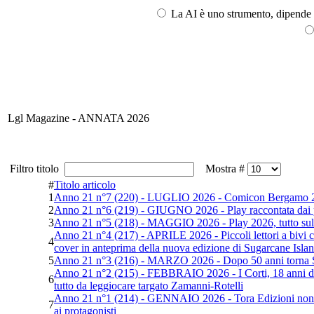
La AI è uno strumento, dipende l
Lgl Magazine - ANNATA 2026
Filtro titolo
Mostra #
#
Titolo articolo
1
Anno 21 n°7 (220) - LUGLIO 2026 - Comicon Bergamo 2026 i
2
Anno 21 n°6 (219) - GIUGNO 2026 - Play raccontata dai pro
3
Anno 21 n°5 (218) - MAGGIO 2026 - Play 2026, tutto sull
Anno 21 n°4 (217) - APRILE 2026 - Piccoli lettori a bivi c
4
cover in anteprima della nuova edizione di Sugarcane Isla
5
Anno 21 n°3 (216) - MARZO 2026 - Dopo 50 anni torna Sugar
Anno 21 n°2 (215) - FEBBRAIO 2026 - I Corti, 18 anni di St
6
tutto da leggiocare targato Zamanni-Rotelli
Anno 21 n°1 (214) - GENNAIO 2026 - Tora Edizioni non si f
7
ai protagonisti