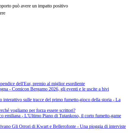
upporto può avere un impatto positivo
ere
ndice dell'Eur, premio al miglior esordiente
gna - Comicon Bergamo 2026, gli eventi e le uscite a bivi
terattivo sulle tracce del primo fumetto-gioco della storia - La
ché vogliamo per forza essere scrittori?
oco emiliana - L'Ultimo Piano di Tutankoso, il corto fumetto-game
ano Gli Orrori di Kwart e Bellerofonte - Una pioggia di interviste