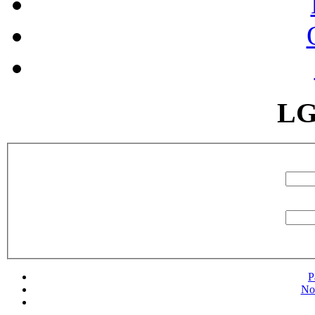
LG
P
No