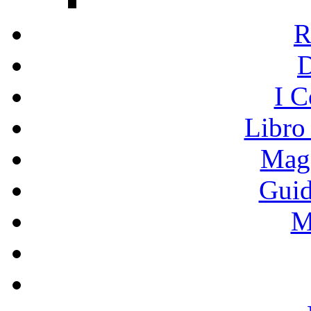
R
I C
Libro
Mage
Guid
M