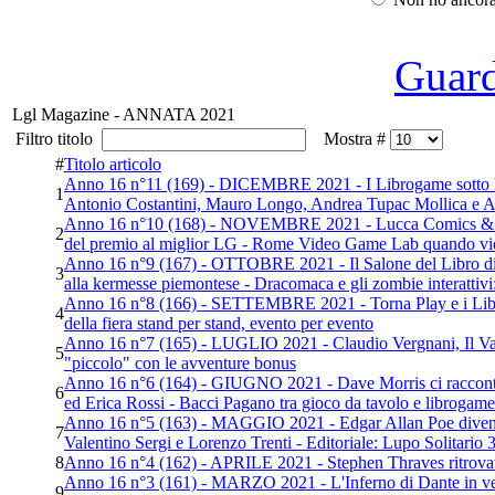
Guarda
Lgl Magazine - ANNATA 2021
Filtro titolo
Mostra #
#
Titolo articolo
Anno 16 n°11 (169) - DICEMBRE 2021 - I Librogame sotto l'alb
1
Antonio Costantini, Mauro Longo, Andrea Tupac Mollica e Alb
Anno 16 n°10 (168) - NOVEMBRE 2021 - Lucca Comics & Gam
2
del premio al miglior LG - Rome Video Game Lab quando vide
Anno 16 n°9 (167) - OTTOBRE 2021 - Il Salone del Libro di Tori
3
alla kermesse piemontese - Dracomaca e gli zombie interattivi
Anno 16 n°8 (166) - SETTEMBRE 2021 - Torna Play e i Libroga
4
della fiera stand per stand, evento per evento
Anno 16 n°7 (165) - LUGLIO 2021 - Claudio Vergnani, Il Vampi
5
"piccolo" con le avventure bonus
Anno 16 n°6 (164) - GIUGNO 2021 - Dave Morris ci racconta 
6
ed Erica Rossi - Bacci Pagano tra gioco da tavolo e librogame
Anno 16 n°5 (163) - MAGGIO 2021 - Edgar Allan Poe diventa 
7
Valentino Sergi e Lorenzo Trenti - Editoriale: Lupo Solitario 
8
Anno 16 n°4 (162) - APRILE 2021 - Stephen Thraves ritrova
Anno 16 n°3 (161) - MARZO 2021 - L'Inferno di Dante in versi
9