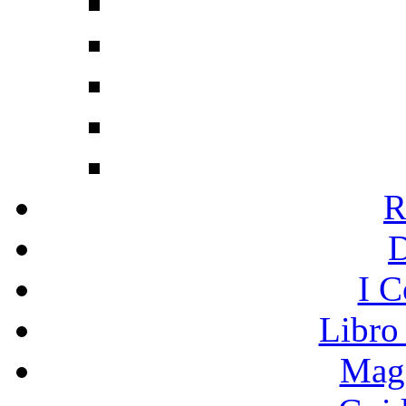
R
I C
Libro
Mage