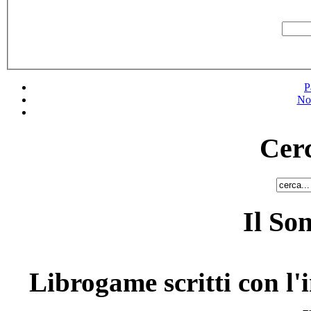
P
No
Cerc
Il So
Librogame scritti con l'i