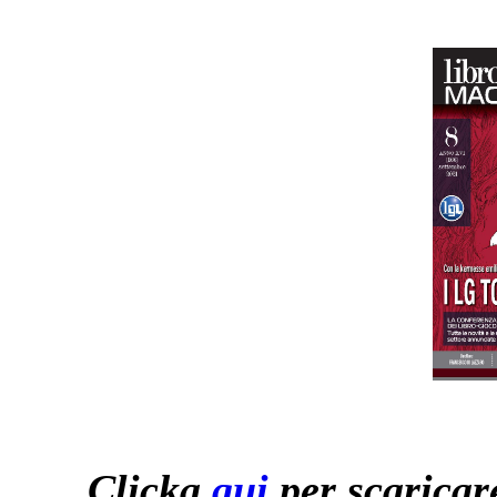
Clicka
qui
per scaricare