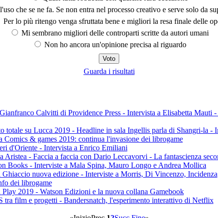
'uso che se ne fa. Se non entra nel processo creativo e serve solo da s
Per lo più ritengo venga sfruttata bene e migliori la resa finale delle op
Mi sembrano migliori delle controparti scritte da autori umani
Non ho ancora un'opinione precisa al riguardo
Guarda i risultati
franco Calvitti di Providence Press - Intervista a Elisabetta Mauti - 
ale su Lucca 2019 - Headline in sala Ingellis parla di Shangri-la - In
Comics & games 2019: continua l'invasione dei librogame
d'Oriente - Intervista a Enrico Emiliani
stea - Faccia a faccia con Dario Leccavorvi - La fantascienza sec
 Books - Interviste a Mala Spina, Mauro Longo e Andrea Mollica
iaccio nuova edizione - Interviste a Morris, Di Vincenzo, Incidenza
nfo dei librogame
Play 2019 - Watson Edizioni e la nuova collana Gamebook
a film e progetti - Bandersnatch, l'esperimento interattivo di Netflix
«
Inizio
Prec.
1
2
Succ.
Fine
»