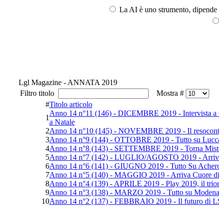
La AI è uno strumento, dipende l
Lgl Magazine - ANNATA 2019
Filtro titolo
Mostra #
#
Titolo articolo
Anno 14 n°11 (146) - DICEMBRE 2019 - Intervista a Gian
1
a Natale
2
Anno 14 n°10 (145) - NOVEMBRE 2019 - Il resoconto tot
3
Anno 14 n°9 (144) - OTTOBRE 2019 - Tutto su Lucca 
4
Anno 14 n°8 (143) - SETTEMBRE 2019 - Torna Misteri 
5
Anno 14 n°7 (142) - LUGLIO/AGOSTO 2019 - Arriva Ari
6
Anno 14 n°6 (141) - GIUGNO 2019 - Tutto Su Acheron
7
Anno 14 n°5 (140) - MAGGIO 2019 - Arriva Cuore di Gh
8
Anno 14 n°4 (139) - APRILE 2019 - Play 2019, il trio
9
Anno 14 n°3 (138) - MARZO 2019 - Tutto su Modena 
10
Anno 14 n°2 (137) - FEBBRAIO 2019 - Il futuro di LS tr