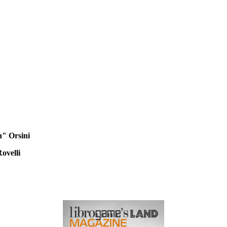
n" Orsini
ovelli