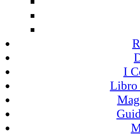
R
I C
Libro
Mage
Guid
M