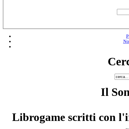
P
No
Cerc
Il So
Librogame scritti con l'i