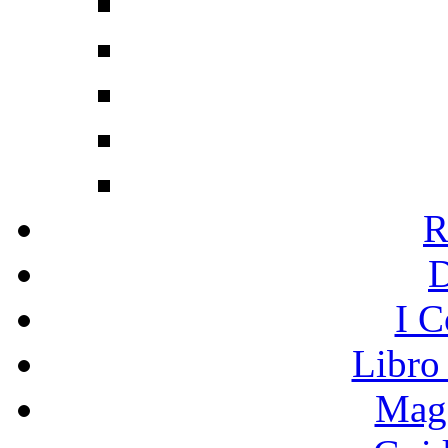
R
I C
Libro
Mage