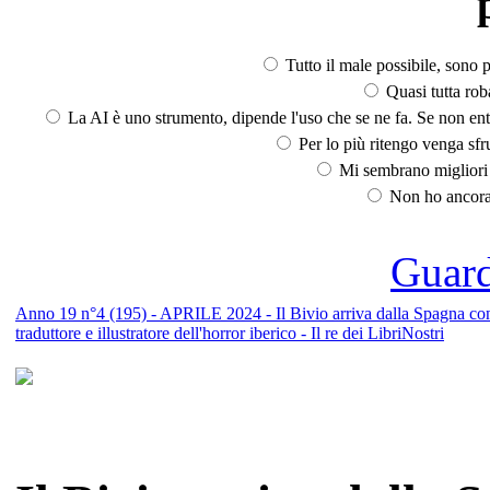
Tutto il male possibile, sono p
Quasi tutta rob
La AI è uno strumento, dipende l'uso che se ne fa. Se non ent
Per lo più ritengo venga sfru
Mi sembrano migliori d
Non ho ancora 
Guarda
Anno 19 n°4 (195) - APRILE 2024 - Il Bivio arriva dalla Spagna con 
traduttore e illustratore dell'horror iberico - Il re dei LibriNostri