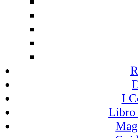
R
I C
Libro
Mage