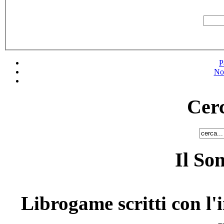
P
No
Cerc
Il So
Librogame scritti con l'i